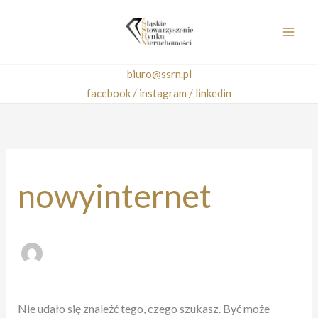
Przejdź
do
treści
biuro@ssrn.pl
facebook /
instagram /
linkedin
Szukaj
dla:
nowyinternet
Nie udało się znaleźć tego, czego szukasz. Być może