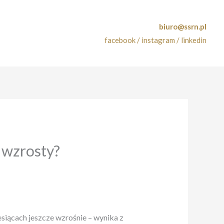
biuro@ssrn.pl
facebook /
instagram /
linkedin
 wzrosty?
siącach jeszcze wzrośnie – wynika z