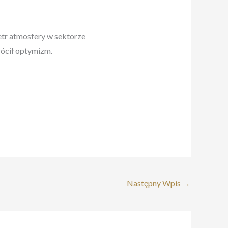
etr atmosfery w sektorze
rócił optymizm.
Następny Wpis
→