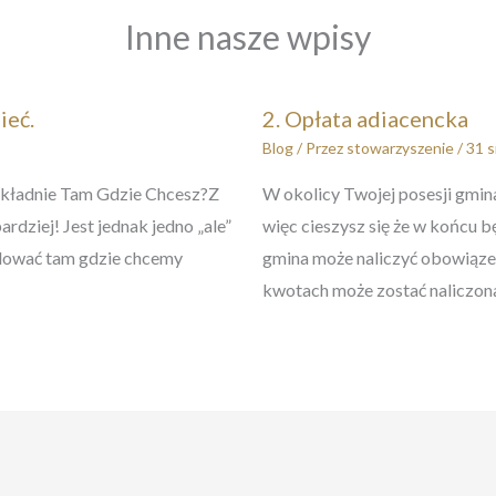
Inne nasze wpisy
ieć.
2. Opłata adiacencka
Blog
/ Przez
stowarzyszenie
/
31 s
kładnie Tam Gdzie Chcesz?Z
W okolicy Twojej posesji gmina
dziej! Jest jednak jedno „ale”
więc cieszysz się że w końcu b
udować tam gdzie chcemy
gmina może naliczyć obowiązek 
kwotach może zostać naliczon