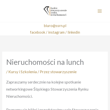
Przejdź
do
treści
biuro@ssrn.pl
facebook /
instagram /
linkedin
Nieruchomości na lunch
/
Kursy i Szkolenia
/ Przez
stowarzyszenie
Zapraszamy serdecznie na kolejne spotkanie
networkingowe Śląskiego Stowarzyszenia Rynku
Nieruchomości.
Poznamy się bliżej i przedstawimy cele Stowarzyszenia.