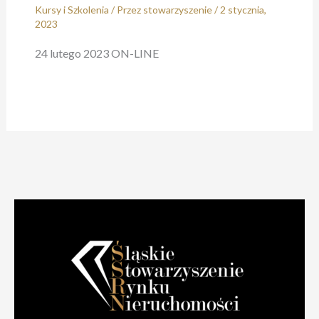
Kursy i Szkolenia
/ Przez
stowarzyszenie
/
2 stycznia,
2023
24 lutego 2023 ON-LINE