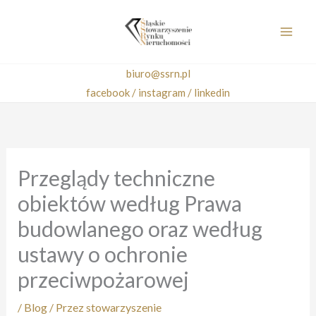
Przejdź
do
treści
biuro@ssrn.pl
facebook /
instagram /
linkedin
Przeglądy techniczne
obiektów według Prawa
budowlanego oraz według
ustawy o ochronie
przeciwpożarowej
/
Blog
/ Przez
stowarzyszenie